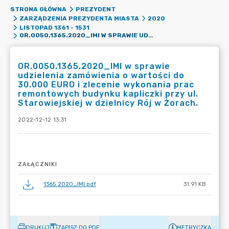
STRONA GŁÓWNA
PREZYDENT
ZARZĄDZENIA PREZYDENTA MIASTA
2020
LISTOPAD 1361 - 1531
OR.0050.1365.2020_IMI W SPRAWIE UDZIELENIA ZAMÓWIENIA O WARTOŚCI DO 30.000 EURO I ZLECENIE WYKONANIA PRAC REMONTOWYCH BUDYNKU KAPLICZKI PRZY UL. STAROWIEJSKIEJ W DZIELNICY RÓJ W ŻORACH.
OR.0050.1365.2020_IMI w sprawie
udzielenia zamówienia o wartości do
30.000 EURO i zlecenie wykonania prac
remontowych budynku kapliczki przy ul.
Starowiejskiej w dzielnicy Rój w Żorach.
2022-12-12 13:31
ZAŁĄCZNIKI
1365.2020_IMI.pdf
31.91 KB
DRUKUJ
ZAPISZ DO PDF
METRYCZKA