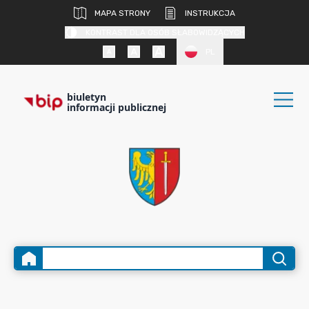
MAPA STRONY
INSTRUKCJA
KONTRAST DLA OSÓB SŁABOWIDZĄCYCH
PL
biuletyn
informacji publicznej