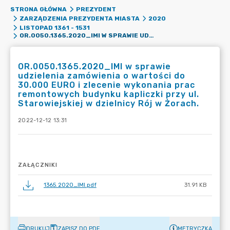
STRONA GŁÓWNA
PREZYDENT
ZARZĄDZENIA PREZYDENTA MIASTA
2020
LISTOPAD 1361 - 1531
OR.0050.1365.2020_IMI W SPRAWIE UDZIELENIA ZAMÓWIENIA O WARTOŚCI DO 30.000 EURO I ZLECENIE WYKONANIA PRAC REMONTOWYCH BUDYNKU KAPLICZKI PRZY UL. STAROWIEJSKIEJ W DZIELNICY RÓJ W ŻORACH.
OR.0050.1365.2020_IMI w sprawie
udzielenia zamówienia o wartości do
30.000 EURO i zlecenie wykonania prac
remontowych budynku kapliczki przy ul.
Starowiejskiej w dzielnicy Rój w Żorach.
2022-12-12 13:31
ZAŁĄCZNIKI
1365.2020_IMI.pdf
31.91 KB
DRUKUJ
ZAPISZ DO PDF
METRYCZKA