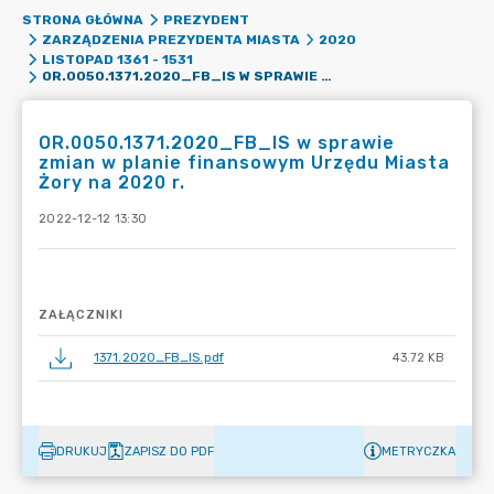
STRONA GŁÓWNA
PREZYDENT
ZARZĄDZENIA PREZYDENTA MIASTA
2020
LISTOPAD 1361 - 1531
OR.0050.1371.2020_FB_IS W SPRAWIE ZMIAN W PLANIE FINANSOWYM URZĘDU MIASTA ŻORY NA 2020 R.
OR.0050.1371.2020_FB_IS w sprawie
zmian w planie finansowym Urzędu Miasta
Żory na 2020 r.
2022-12-12 13:30
ZAŁĄCZNIKI
1371.2020_FB_IS.pdf
43.72 KB
DRUKUJ
ZAPISZ DO PDF
METRYCZKA