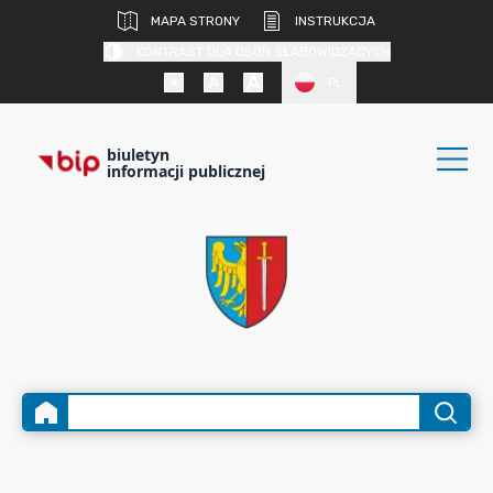
MAPA STRONY
INSTRUKCJA
KONTRAST DLA OSÓB SŁABOWIDZĄCYCH
PL
biuletyn
informacji publicznej