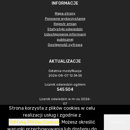
INFORMACJE
Mapa strony
Ponowne wykorzystanie
Rejestr zmian
Statystyki odwiedzin
Udostępnienie informacji
publicznej
Dostępność cyfrowa
AKTUALIZACJE
Ostatnia modyfikacja
2026-08-07 12:34:55
Licznik odwiedzin ogółem
545 504
Licznik odwiedzin w m-cu 2026-
07
Strona korzysta z plików cookies w celu
1 520
realizacji usług i zgodnie z
Polityką Plików Cookies
. Możesz określić
Zamknij
CMS & Hosting: Nefeni Sp. z o.o.
warunki przechowywania lub dostępu do