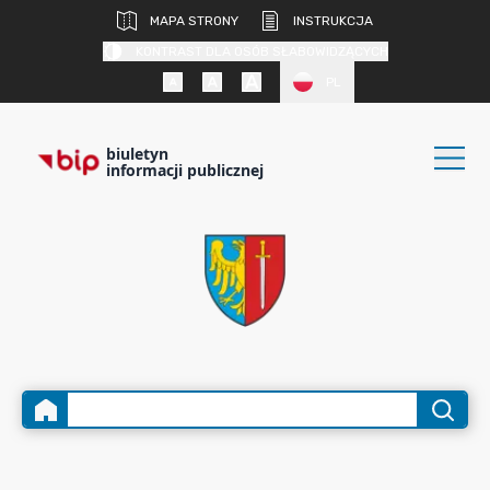
MAPA STRONY
INSTRUKCJA
KONTRAST DLA OSÓB SŁABOWIDZĄCYCH
PL
biuletyn
informacji publicznej