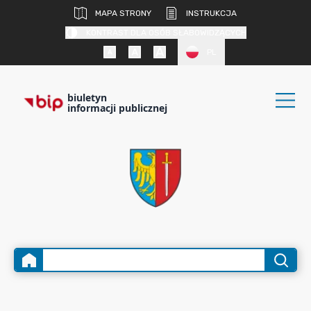
MAPA STRONY
INSTRUKCJA
KONTRAST DLA OSÓB SŁABOWIDZĄCYCH
PL
biuletyn
informacji publicznej