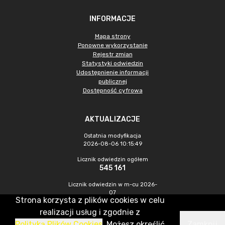
INFORMACJE
Mapa strony
Ponowne wykorzystanie
Rejestr zmian
Statystyki odwiedzin
Udostępnienie informacji
publicznej
Dostępność cyfrowa
AKTUALIZACJE
Ostatnia modyfikacja
2026-08-06 10:15:49
Licznik odwiedzin ogółem
545 161
Licznik odwiedzin w m-cu 2026-
07
Strona korzysta z plików cookies w celu
1 177
realizacji usług i zgodnie z
Polityką Plików Cookies
. Możesz określić
Zamknij
CMS & Hosting: Nefeni Sp. z o.o.