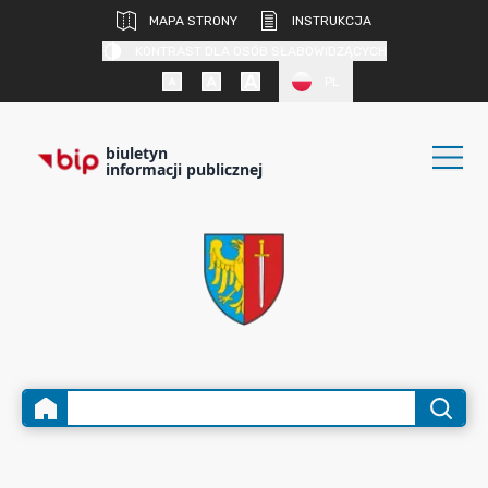
MAPA STRONY
INSTRUKCJA
KONTRAST DLA OSÓB SŁABOWIDZĄCYCH
PL
biuletyn
informacji publicznej