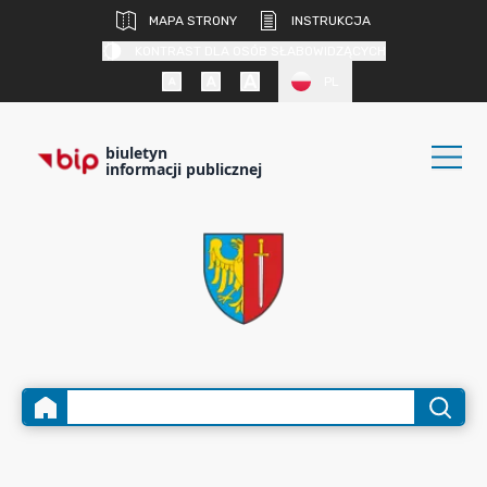
MAPA STRONY
INSTRUKCJA
KONTRAST DLA OSÓB SŁABOWIDZĄCYCH
PL
biuletyn
informacji publicznej