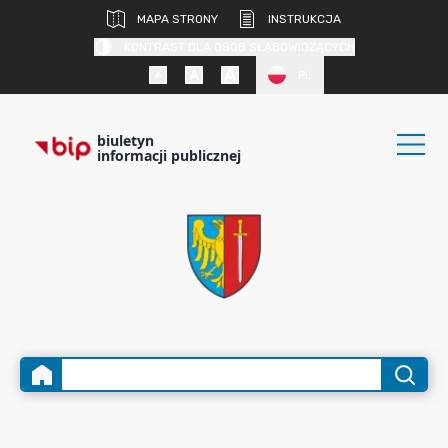
MAPA STRONY
INSTRUKCJA
KONTRAST DLA OSÓB SŁABOWIDZĄCYCH
PL
biuletyn
informacji publicznej