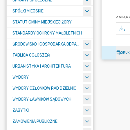
SPRAWY SPOŁECZNE
SPÓŁKI MIEJSKIE
ZAŁĄCZ
STATUT GMINY MIEJSKIEJ ŻORY
STANDARDY OCHRONY MAŁOLETNICH
ŚRODOWISKO I GOSPODARKA ODPADAMI
DRUK
TABLICA OGŁOSZEŃ
URBANISTYKA I ARCHITEKTURA
WYBORY
WYBORY CZŁONKÓW RAD DZIELNIC
WYBORY ŁAWNIKÓW SĄDOWYCH
ZABYTKI
ZAMÓWIENIA PUBLICZNE