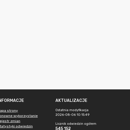
INFORMACJE
AKTUALIZACJE
Ostatnia modyfikacja
apa strony
2026-08-06 10:15:49
onowne wykorzystanie
ejestr zmian
Licznik odwiedzin ogółem
tatystyki odwiedzin
545 152