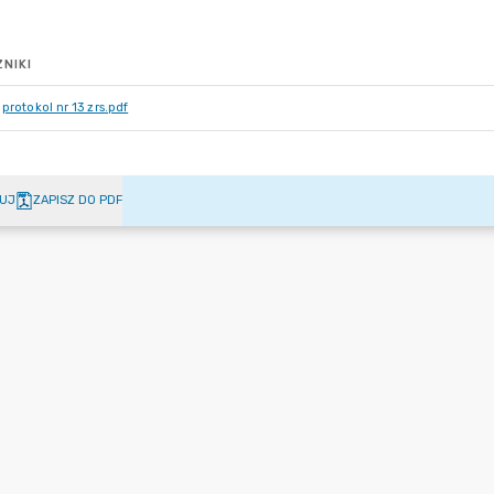
NIKI
protokol nr 13 zrs.pdf
UJ
ZAPISZ DO PDF