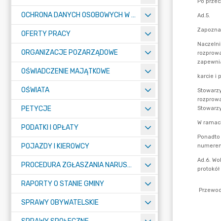
OCHRONA DANYCH OSOBOWYCH W URZĘDZIE MIASTA ŻORY - RODO
OFERTY PRACY
ORGANIZACJE POZARZĄDOWE
OŚWIADCZENIE MAJĄTKOWE
OŚWIATA
PETYCJE
PODATKI I OPŁATY
POJAZDY I KIEROWCY
PROCEDURA ZGŁASZANIA NARUSZEŃ PRAWA
RAPORTY O STANIE GMINY
SPRAWY OBYWATELSKIE