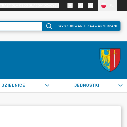
TRAST DLA OSÓB SŁABOWIDZĄCYCH
PL
WYSZUKIWANIE ZAAWANSOWANE
DZIELNICE
JEDNOSTKI