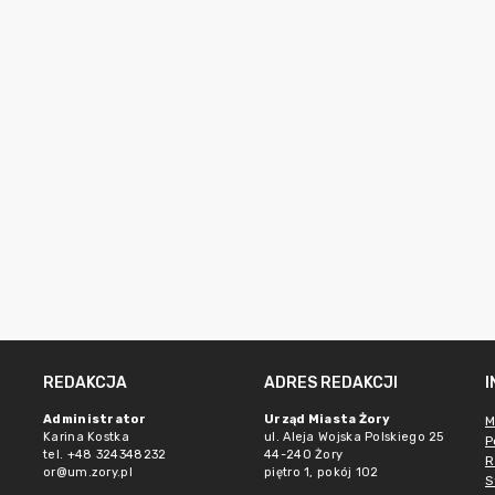
REDAKCJA
ADRES REDAKCJI
Administrator
Urząd Miasta Żory
M
Karina Kostka
ul. Aleja Wojska Polskiego 25
P
tel. +48 324348232
44-240 Żory
R
or@um.zory.pl
piętro 1, pokój 102
S