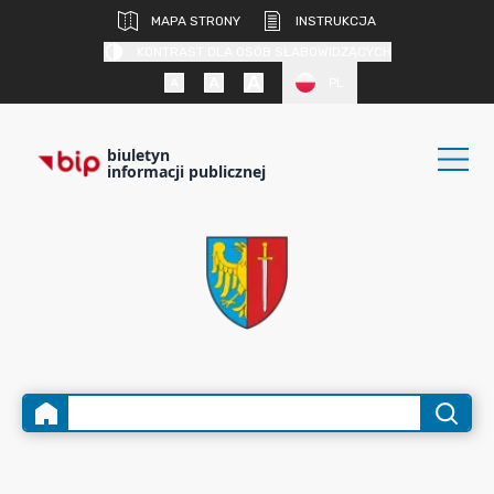
MAPA STRONY
INSTRUKCJA
KONTRAST DLA OSÓB SŁABOWIDZĄCYCH
PL
biuletyn
informacji publicznej