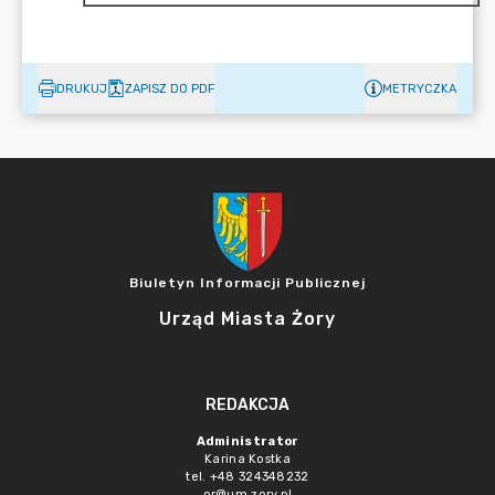
DRUKUJ
ZAPISZ DO PDF
METRYCZKA
Biuletyn Informacji Publicznej
Urząd Miasta Żory
REDAKCJA
Administrator
Karina Kostka
tel. +48 324348232
or@um.zory.pl