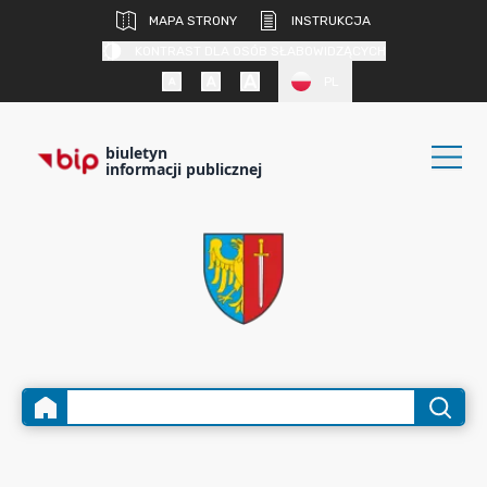
MAPA STRONY
INSTRUKCJA
KONTRAST DLA OSÓB SŁABOWIDZĄCYCH
PL
biuletyn
informacji publicznej