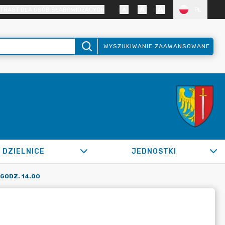
TRAST DLA OSÓB SŁABOWIDZĄCYCH
PL
WYSZUKIWANIE ZAAWANSOWANE
DZIELNICE
JEDNOSTKI
 GODZ. 14.00