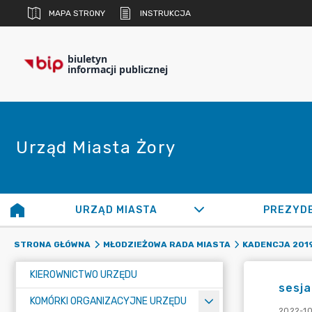
MAPA STRONY
INSTRUKCJA
biuletyn
informacji publicznej
Urząd Miasta Żory
URZĄD MIASTA
PREZYD
STRONA GŁÓWNA
MŁODZIEŻOWA RADA MIASTA
KADENCJA 201
KIEROWNICTWO URZĘDU
sesja
KOMÓRKI ORGANIZACYJNE URZĘDU
2022-10