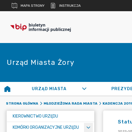
MAPA STRONY
INSTRUKCJA
biuletyn
informacji publicznej
Urząd Miasta Żory
URZĄD MIASTA
PREZYD
STRONA GŁÓWNA
MŁODZIEŻOWA RADA MIASTA
KADENCJA 201
KIEROWNICTWO URZĘDU
Stat
KOMÓRKI ORGANIZACYJNE URZĘDU
2022-10