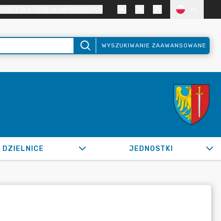
TRAST DLA OSÓB SŁABOWIDZĄCYCH
PL
WYSZUKIWANIE ZAAWANSOWANE
DZIELNICE
JEDNOSTKI