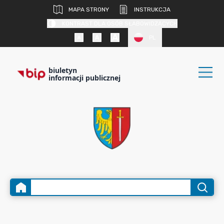
MAPA STRONY
INSTRUKCJA
KONTRAST DLA OSÓB SŁABOWIDZĄCYCH
PL
biuletyn
informacji publicznej