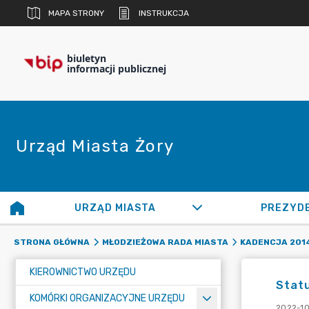
MAPA STRONY
INSTRUKCJA
biuletyn
informacji publicznej
Urząd Miasta Żory
URZĄD MIASTA
PREZYD
STRONA GŁÓWNA
MŁODZIEŻOWA RADA MIASTA
KADENCJA 201
KIEROWNICTWO URZĘDU
Statu
KOMÓRKI ORGANIZACYJNE URZĘDU
2022-10