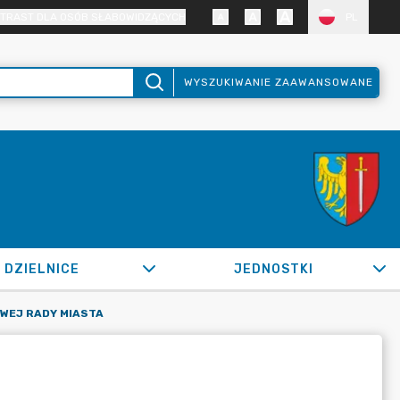
TRAST DLA OSÓB SŁABOWIDZĄCYCH
PL
WYSZUKIWANIE ZAAWANSOWANE
DZIELNICE
JEDNOSTKI
WEJ RADY MIASTA