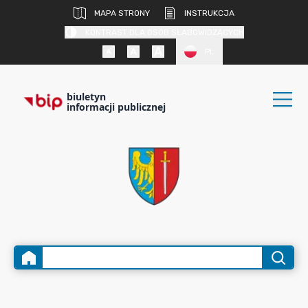
MAPA STRONY
INSTRUKCJA
KONTRAST DLA OSÓB SŁABOWIDZĄCYCH
PL
biuletyn
informacji publicznej