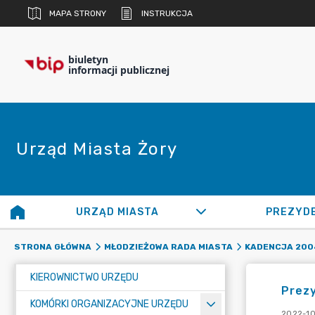
MAPA STRONY
INSTRUKCJA
biuletyn
informacji publicznej
Urząd Miasta Żory
URZĄD MIASTA
PREZYD
STRONA GŁÓWNA
MŁODZIEŻOWA RADA MIASTA
KADENCJA 200
KIEROWNICTWO URZĘDU
Prez
KOMÓRKI ORGANIZACYJNE URZĘDU
2022-10