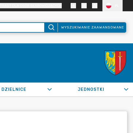
TRAST DLA OSÓB SŁABOWIDZĄCYCH
PL
WYSZUKIWANIE ZAAWANSOWANE
DZIELNICE
JEDNOSTKI