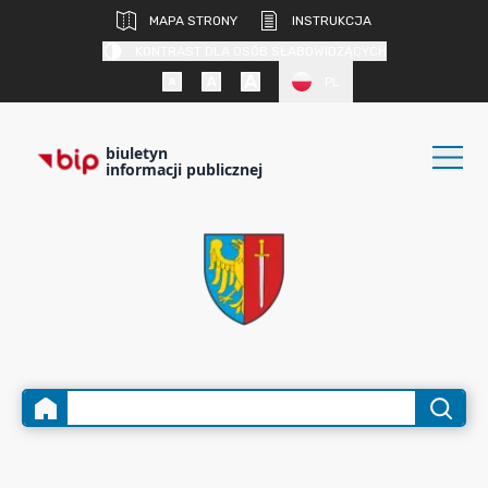
MAPA STRONY
INSTRUKCJA
KONTRAST DLA OSÓB SŁABOWIDZĄCYCH
PL
biuletyn
informacji publicznej