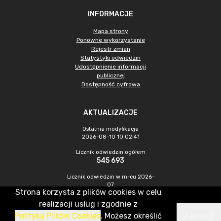
INFORMACJE
Mapa strony
Ponowne wykorzystanie
Rejestr zmian
Statystyki odwiedzin
Udostępnienie informacji
publicznej
Dostępność cyfrowa
AKTUALIZACJE
Ostatnia modyfikacja
2026-08-10 10:02:41
Licznik odwiedzin ogółem
545 693
Licznik odwiedzin w m-cu 2026-
07
Strona korzysta z plików cookies w celu
1 709
realizacji usług i zgodnie z
Polityką Plików Cookies
. Możesz określić
Zamknij
CMS & Hosting: Nefeni Sp. z o.o.