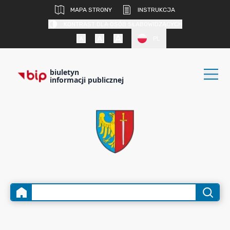
MAPA STRONY
INSTRUKCJA
KONTRAST DLA OSÓB SŁABOWIDZĄCYCH
PL
biuletyn
informacji publicznej