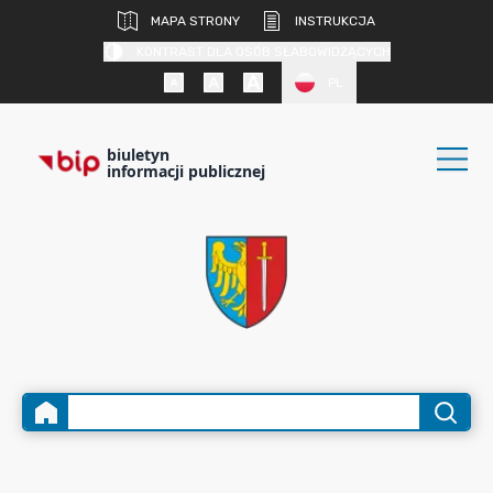
MAPA STRONY
INSTRUKCJA
KONTRAST DLA OSÓB SŁABOWIDZĄCYCH
PL
biuletyn
informacji publicznej