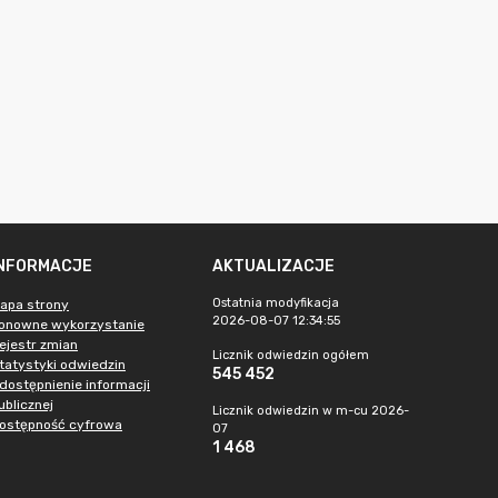
INFORMACJE
AKTUALIZACJE
Ostatnia modyfikacja
apa strony
2026-08-07 12:34:55
onowne wykorzystanie
ejestr zmian
Licznik odwiedzin ogółem
tatystyki odwiedzin
545 452
dostępnienie informacji
ublicznej
Licznik odwiedzin w m-cu 2026-
ostępność cyfrowa
07
1 468