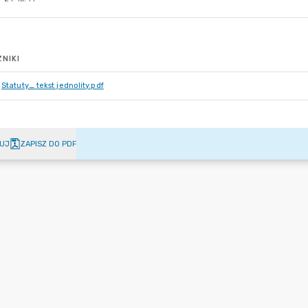
NIKI
Statuty_ tekst jednolity.pdf
UJ
ZAPISZ DO PDF