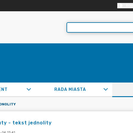
KON
ENT
RADA MIASTA
DNOLITY
ty - tekst jednolity
-24 13:41