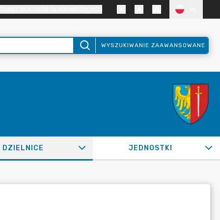
TRAST DLA OSÓB SŁABOWIDZĄCYCH
PL
WYSZUKIWANIE ZAAWANSOWANE
DZIELNICE
JEDNOSTKI