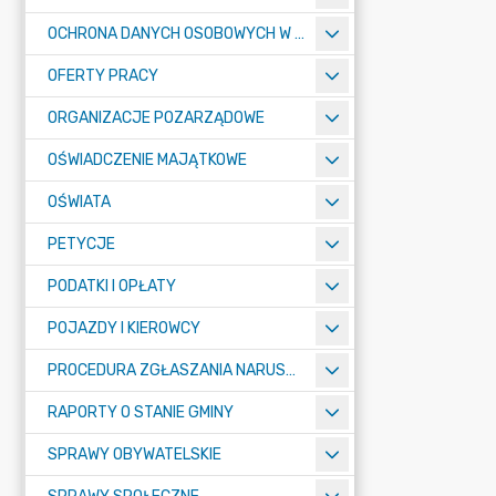
OCHRONA DANYCH OSOBOWYCH W URZĘDZIE MIASTA ŻORY - RODO
OFERTY PRACY
ORGANIZACJE POZARZĄDOWE
OŚWIADCZENIE MAJĄTKOWE
OŚWIATA
PETYCJE
PODATKI I OPŁATY
POJAZDY I KIEROWCY
PROCEDURA ZGŁASZANIA NARUSZEŃ PRAWA
RAPORTY O STANIE GMINY
SPRAWY OBYWATELSKIE