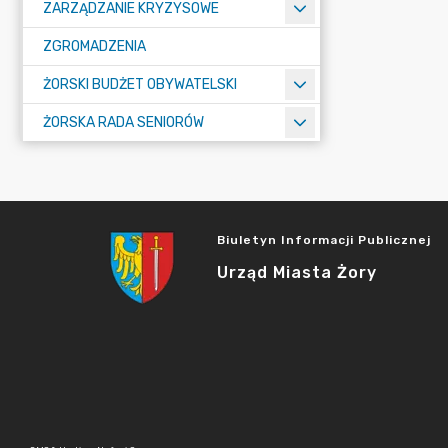
ZARZĄDZANIE KRYZYSOWE
ZGROMADZENIA
ŻORSKI BUDŻET OBYWATELSKI
ŻORSKA RADA SENIORÓW
Biuletyn Informacji Publicznej
Urząd Miasta Żory