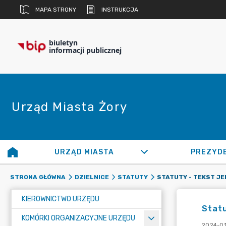
MAPA STRONY
INSTRUKCJA
biuletyn
informacji publicznej
Urząd Miasta Żory
URZĄD MIASTA
PREZYD
STATUTY - TEKST JE
STRONA GŁÓWNA
DZIELNICE
STATUTY
KIEROWNICTWO URZĘDU
Statu
KOMÓRKI ORGANIZACYJNE URZĘDU
2024-01