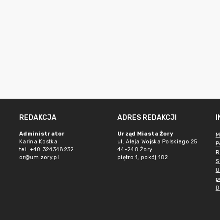
REDAKCJA
ADRES REDAKCJI
Administrator
Urząd Miasta Żory
M
Karina Kostka
ul. Aleja Wojska Polskiego 25
P
tel. +48 324348232
44-240 Żory
R
or@um.zory.pl
piętro 1, pokój 102
S
U
p
D