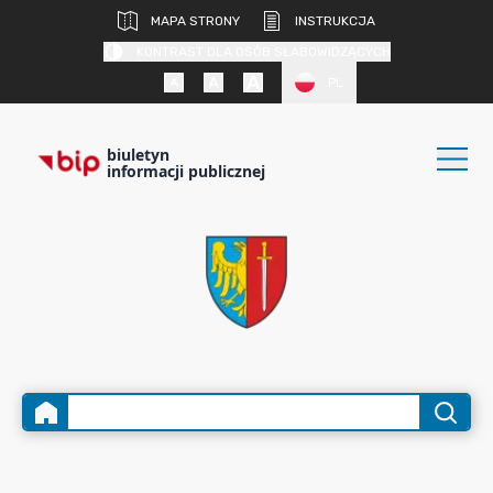
MAPA STRONY
INSTRUKCJA
KONTRAST DLA OSÓB SŁABOWIDZĄCYCH
PL
biuletyn
informacji publicznej