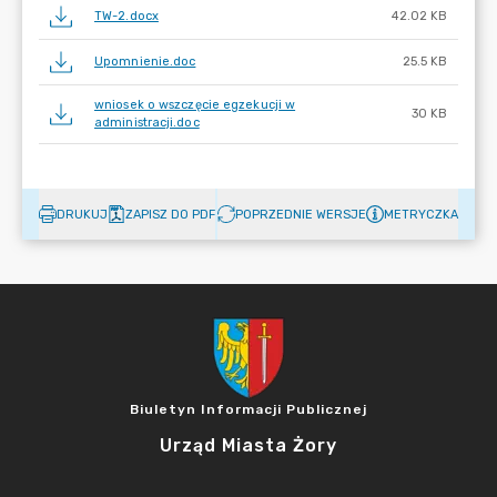
TW-2.docx
42.02 KB
Upomnienie.doc
25.5 KB
wniosek o wszczęcie egzekucji w
30 KB
administracji.doc
DRUKUJ
ZAPISZ DO PDF
POPRZEDNIE WERSJE
METRYCZKA
Biuletyn Informacji Publicznej
Urząd Miasta Żory