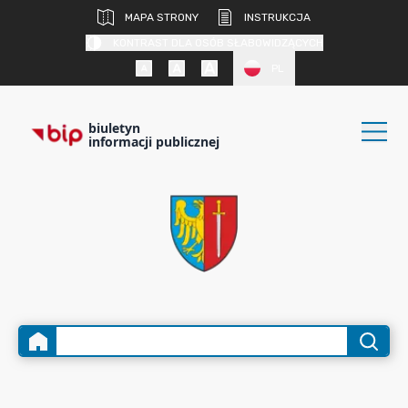
MAPA STRONY
INSTRUKCJA
KONTRAST DLA OSÓB SŁABOWIDZĄCYCH
PL
biuletyn
informacji publicznej