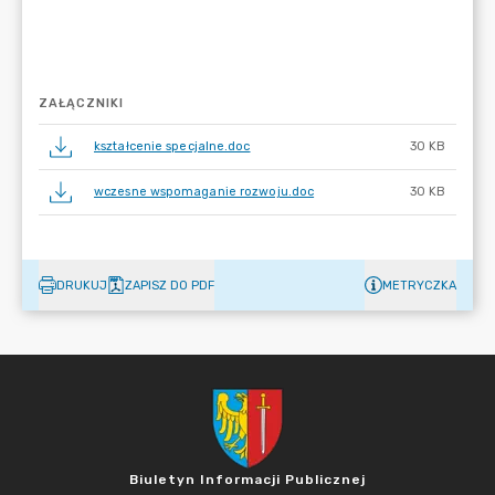
ZAŁĄCZNIKI
kształcenie specjalne.doc
30 KB
wczesne wspomaganie rozwoju.doc
30 KB
DRUKUJ
ZAPISZ DO PDF
METRYCZKA
Biuletyn Informacji Publicznej