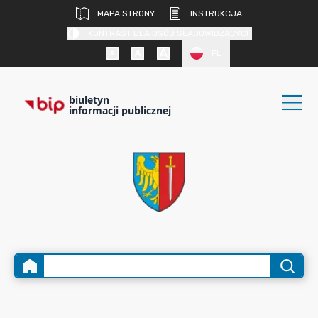
MAPA STRONY
INSTRUKCJA
KONTRAST DLA OSÓB SŁABOWIDZĄCYCH
PL
biuletyn
informacji publicznej