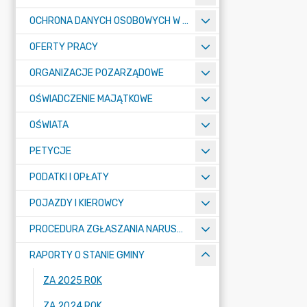
OCHRONA DANYCH OSOBOWYCH W URZĘDZIE MIASTA ŻORY - RODO
OFERTY PRACY
ORGANIZACJE POZARZĄDOWE
OŚWIADCZENIE MAJĄTKOWE
OŚWIATA
PETYCJE
PODATKI I OPŁATY
POJAZDY I KIEROWCY
PROCEDURA ZGŁASZANIA NARUSZEŃ PRAWA
RAPORTY O STANIE GMINY
ZA 2025 ROK
ZA 2024 ROK