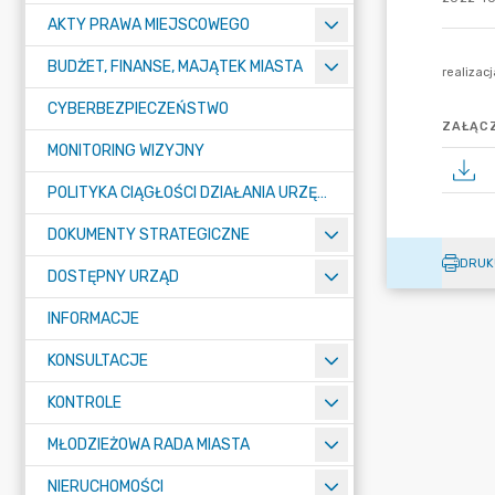
AKTY PRAWA MIEJSCOWEGO
BUDŻET, FINANSE, MAJĄTEK MIASTA
CYBERBEZPIECZEŃSTWO
ZAŁĄCZ
MONITORING WIZYJNY
POLITYKA CIĄGŁOŚCI DZIAŁANIA URZĘDU MIASTA ŻORY
DOKUMENTY STRATEGICZNE
DRUK
DOSTĘPNY URZĄD
INFORMACJE
KONSULTACJE
KONTROLE
MŁODZIEŻOWA RADA MIASTA
NIERUCHOMOŚCI