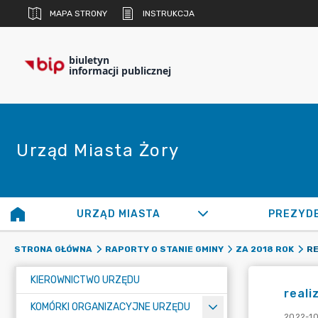
MAPA STRONY
INSTRUKCJA
biuletyn
informacji publicznej
Urząd Miasta Żory
URZĄD MIASTA
PREZYD
RE
STRONA GŁÓWNA
RAPORTY O STANIE GMINY
ZA 2018 ROK
KIEROWNICTWO URZĘDU
reali
KOMÓRKI ORGANIZACYJNE URZĘDU
2022-10