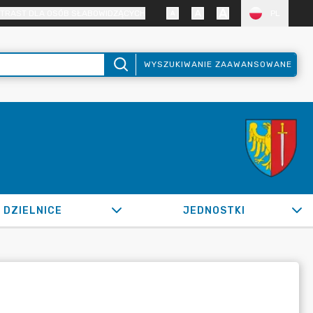
TRAST DLA OSÓB SŁABOWIDZĄCYCH
PL
WYSZUKIWANIE ZAAWANSOWANE
DZIELNICE
JEDNOSTKI