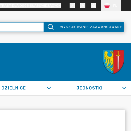
TRAST DLA OSÓB SŁABOWIDZĄCYCH
PL
WYSZUKIWANIE ZAAWANSOWANE
DZIELNICE
JEDNOSTKI