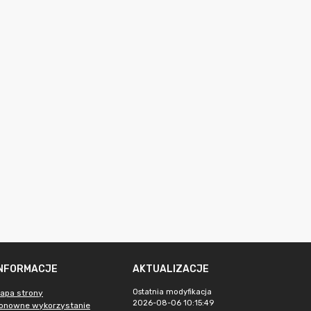
INFORMACJE
AKTUALIZACJE
Ostatnia modyfikacja
apa strony
2026-08-06 10:15:49
onowne wykorzystanie