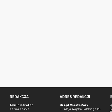
REDAKCJA
ADRES REDAKCJI
Administrator
Urząd Miasta Żory
M
Karina Kostka
ul. Aleja Wojska Polskiego 25
P