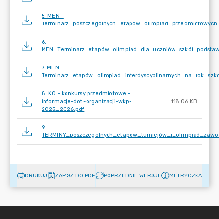
5. MEN -
Terminarz_poszczególnych_etapów_olimpiad_przedmiotowyc
6.
MEN_Terminarz_etapów_olimpiad_dla_uczniów_szkół_podst
7. MEN
Terminarz_etapów_olimpiad_interdyscyplinarnych_na_rok_szk
8. KO - konkursy przedmiotowe -
informacje-dot.-organizacji-wkp-
118.06 KB
2025_2026.pdf
9.
TERMINY_poszczególnych_etapów_turniejów_i_olimpiad_zaw
DRUKUJ
ZAPISZ DO PDF
POPRZEDNIE WERSJE
METRYCZKA