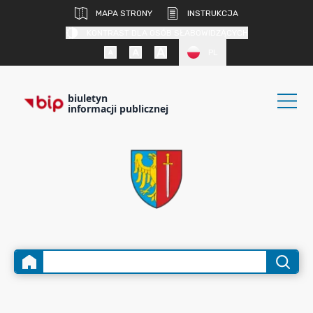
MAPA STRONY
INSTRUKCJA
KONTRAST DLA OSÓB SŁABOWIDZĄCYCH
PL
biuletyn
informacji publicznej