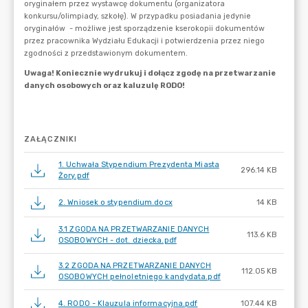
ZAŁĄCZNIKI
1. Uchwała Stypendium Prezydenta Miasta
296.14 KB
Żory.pdf
2. Wniosek o stypendium.docx
14 KB
3.1 ZGODA NA PRZETWARZANIE DANYCH
113.6 KB
OSOBOWYCH - dot. dziecka.pdf
3.2 ZGODA NA PRZETWARZANIE DANYCH
112.05 KB
OSOBOWYCH pełnoletniego kandydata.pdf
4. RODO - Klauzula informacyjna.pdf
107.44 KB