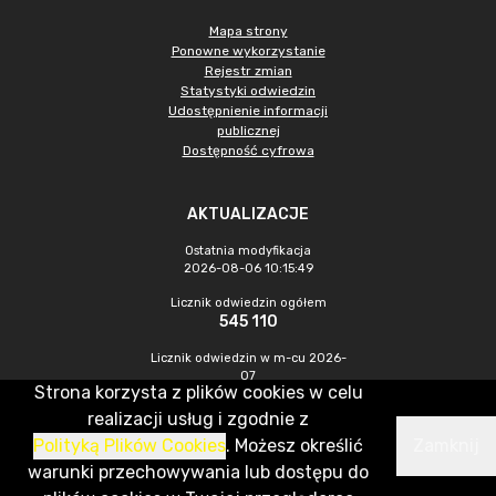
Mapa strony
Ponowne wykorzystanie
Rejestr zmian
Statystyki odwiedzin
Udostępnienie informacji
publicznej
Dostępność cyfrowa
AKTUALIZACJE
Ostatnia modyfikacja
2026-08-06 10:15:49
Licznik odwiedzin ogółem
545 110
Licznik odwiedzin w m-cu 2026-
07
Strona korzysta z plików cookies w celu
1 126
realizacji usług i zgodnie z
Polityką Plików Cookies
. Możesz określić
Zamknij
CMS & Hosting: Nefeni Sp. z o.o.
warunki przechowywania lub dostępu do