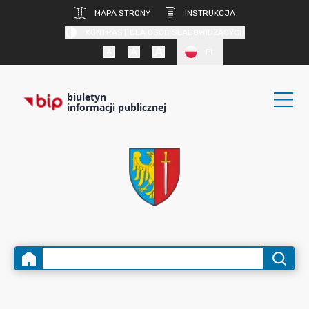
MAPA STRONY
INSTRUKCJA
KONTRAST DLA OSÓB SŁABOWIDZĄCYCH
PL
biuletyn
informacji publicznej