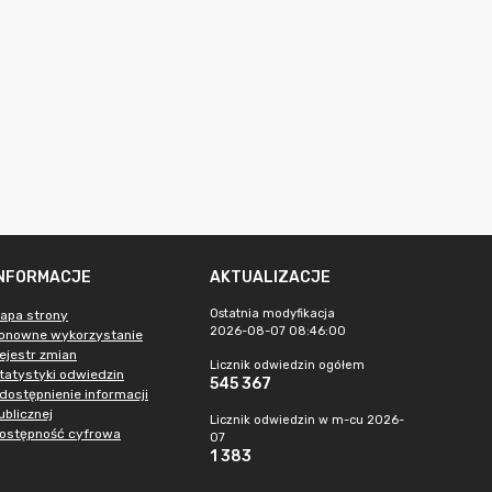
INFORMACJE
AKTUALIZACJE
Ostatnia modyfikacja
apa strony
2026-08-07 08:46:00
onowne wykorzystanie
ejestr zmian
Licznik odwiedzin ogółem
tatystyki odwiedzin
545 367
dostępnienie informacji
ublicznej
Licznik odwiedzin w m-cu 2026-
ostępność cyfrowa
07
1 383