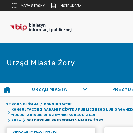
MAPA STRONY
INSTRUKCJA
biuletyn
informacji publicznej
Urząd Miasta Żory
URZĄD MIASTA
PREZYD
STRONA GŁÓWNA
KONSULTACJE
KONSULTACJE Z RADAMI POŻYTKU PUBLICZNEGO LUB ORGANIZAC
WOLONTARIACIE ORAZ WYNIKI KONSULTACJI
OGŁOSZENIE PREZYDENTA MIASTA ŻORY O PROWADZENIU KONSULTACJI PROJEKTU UCHWAŁY W SPRAWIE ZMIANY UCHWAŁY NR 500/XLVII/14 Z 29.05.2014R. W SPRAWIE UTWORZENIA ŻORSKIEJ RADY SENIORÓW
2026