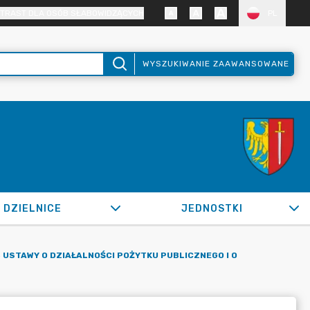
TRAST DLA OSÓB SŁABOWIDZĄCYCH
PL
WYSZUKIWANIE ZAAWANSOWANE
DZIELNICE
JEDNOSTKI
 USTAWY O DZIAŁALNOŚCI POŻYTKU PUBLICZNEGO I O