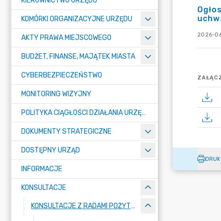
KIEROWNICTWO URZĘDU
Ogłos
uchwa
KOMÓRKI ORGANIZACYJNE URZĘDU
2026-06
AKTY PRAWA MIEJSCOWEGO
BUDŻET, FINANSE, MAJĄTEK MIASTA
CYBERBEZPIECZEŃSTWO
ZAŁĄCZ
MONITORING WIZYJNY
POLITYKA CIĄGŁOŚCI DZIAŁANIA URZĘDU MIASTA ŻORY
DOKUMENTY STRATEGICZNE
DOSTĘPNY URZĄD
DRUK
INFORMACJE
KONSULTACJE
KONSULTACJE Z RADAMI POŻYTKU PUBLICZNEGO LUB ORGANIZACJAMI POZARZĄDOWYMI I PODMIOTAMI WYMIENIONYMI W ART. 3 UST. 3 USTAWY O DZIAŁALNOŚCI POŻYTKU PUBLICZNEGO I O WOLONTARIACIE ORAZ WYNIKI KONSULTACJI