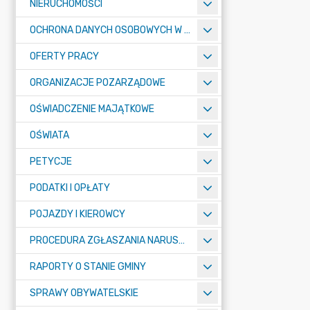
NIERUCHOMOŚCI
OCHRONA DANYCH OSOBOWYCH W URZĘDZIE MIASTA ŻORY - RODO
OFERTY PRACY
ORGANIZACJE POZARZĄDOWE
OŚWIADCZENIE MAJĄTKOWE
OŚWIATA
PETYCJE
PODATKI I OPŁATY
POJAZDY I KIEROWCY
PROCEDURA ZGŁASZANIA NARUSZEŃ PRAWA
RAPORTY O STANIE GMINY
SPRAWY OBYWATELSKIE