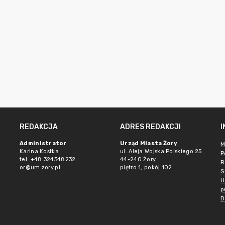
REDAKCJA
ADRES REDAKCJI
Administrator
Urząd Miasta Żory
M
Karina Kostka
ul. Aleja Wojska Polskiego 25
P
tel. +48 324348232
44-240 Żory
R
or@um.zory.pl
piętro 1, pokój 102
S
U
p
D