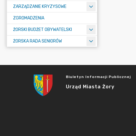
ZARZĄDZANIE KRYZYSOWE
ZGROMADZENIA
ŻORSKI BUDŻET OBYWATELSKI
ŻORSKA RADA SENIORÓW
Biuletyn Informacji Publicznej
Urząd Miasta Żory