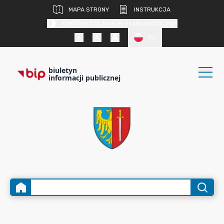
MAPA STRONY
INSTRUKCJA
KONTRAST DLA OSÓB SŁABOWIDZĄCYCH
PL
biuletyn
informacji publicznej