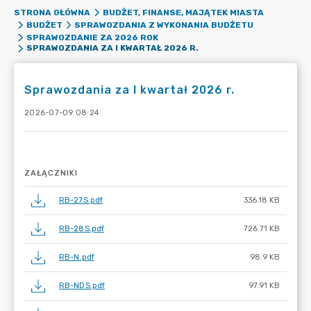
STRONA GŁÓWNA
BUDŻET, FINANSE, MAJĄTEK MIASTA
BUDŻET
SPRAWOZDANIA Z WYKONANIA BUDŻETU
SPRAWOZDANIE ZA 2026 ROK
SPRAWOZDANIA ZA I KWARTAŁ 2026 R.
Sprawozdania za I kwartał 2026 r.
2026-07-09 08:24
ZAŁĄCZNIKI
RB-27S.pdf
336.18 KB
RB-28S.pdf
726.71 KB
RB-N.pdf
98.9 KB
RB-NDS.pdf
97.91 KB