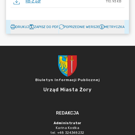
RB-Z.pdf
110.93 KB
DRUKUJ
ZAPISZ DO PDF
POPRZEDNIE WERSJE
METRYCZKA
Biuletyn Informacji Publicznej
Urząd Miasta Żory
REDAKCJA
Administrator
Karina Kostka
tel. +48 324348232