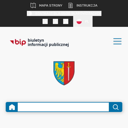
MAPA STRONY
INSTRUKCJA
KONTRAST DLA OSÓB SŁABOWIDZĄCYCH
PL
biuletyn
informacji publicznej