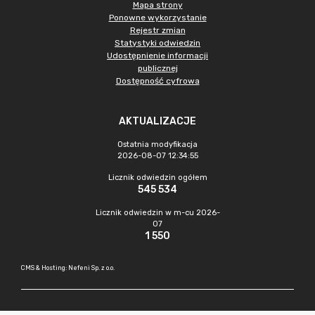
Mapa strony
Ponowne wykorzystanie
Rejestr zmian
Statystyki odwiedzin
Udostępnienie informacji
publicznej
Dostępność cyfrowa
AKTUALIZACJE
Ostatnia modyfikacja
2026-08-07 12:34:55
Licznik odwiedzin ogółem
545 534
Licznik odwiedzin w m-cu 2026-
07
1 550
CMS & Hosting: Nefeni Sp. z o.o.