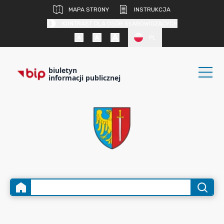
MAPA STRONY
INSTRUKCJA
KONTRAST DLA OSÓB SŁABOWIDZĄCYCH
PL
biuletyn
informacji publicznej