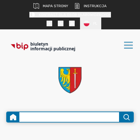
MAPA STRONY
INSTRUKCJA
KONTRAST DLA OSÓB SŁABOWIDZĄCYCH
PL
biuletyn
informacji publicznej