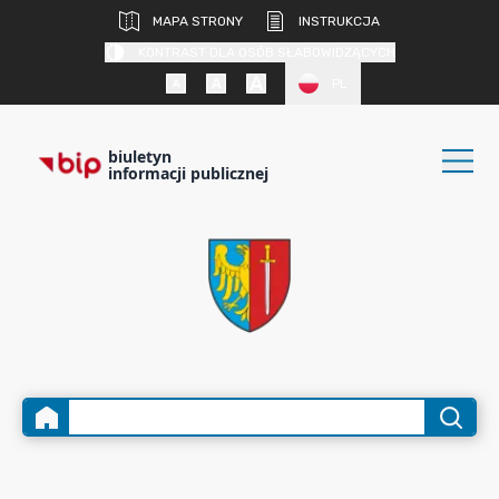
MAPA STRONY
INSTRUKCJA
KONTRAST DLA OSÓB SŁABOWIDZĄCYCH
PL
biuletyn
informacji publicznej