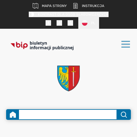
MAPA STRONY
INSTRUKCJA
KONTRAST DLA OSÓB SŁABOWIDZĄCYCH
PL
biuletyn
informacji publicznej