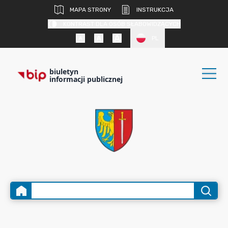
MAPA STRONY
INSTRUKCJA
KONTRAST DLA OSÓB SŁABOWIDZĄCYCH
PL
biuletyn
informacji publicznej