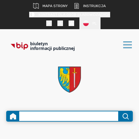
MAPA STRONY
INSTRUKCJA
KONTRAST DLA OSÓB SŁABOWIDZĄCYCH
PL
biuletyn
informacji publicznej