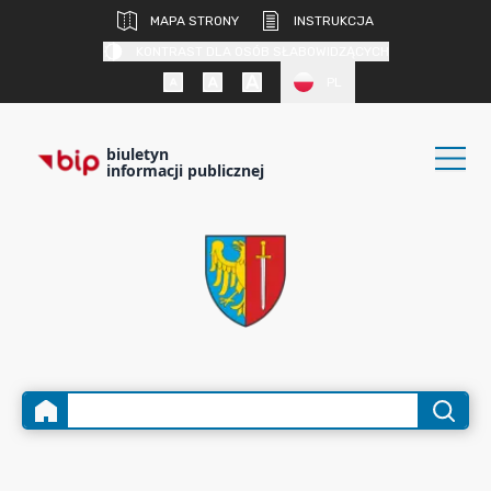
MAPA STRONY
INSTRUKCJA
KONTRAST DLA OSÓB SŁABOWIDZĄCYCH
PL
biuletyn
informacji publicznej