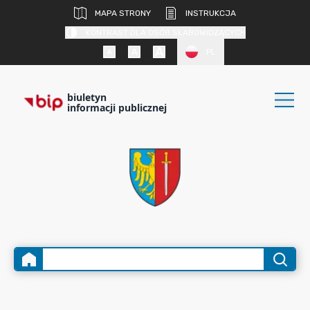
MAPA STRONY
INSTRUKCJA
KONTRAST DLA OSÓB SŁABOWIDZĄCYCH
PL
biuletyn
informacji publicznej