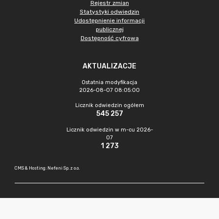
Rejestr zmian
Statystyki odwiedzin
Udostępnienie informacji
publicznej
Dostępność cyfrowa
AKTUALIZACJE
Ostatnia modyfikacja
2026-08-07 08:05:00
Licznik odwiedzin ogółem
545 257
Licznik odwiedzin w m-cu 2026-
07
1 273
CMS & Hosting: Nefeni Sp. z o.o.