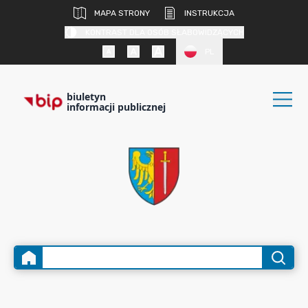
MAPA STRONY
INSTRUKCJA
KONTRAST DLA OSÓB SŁABOWIDZĄCYCH
PL
biuletyn
informacji publicznej