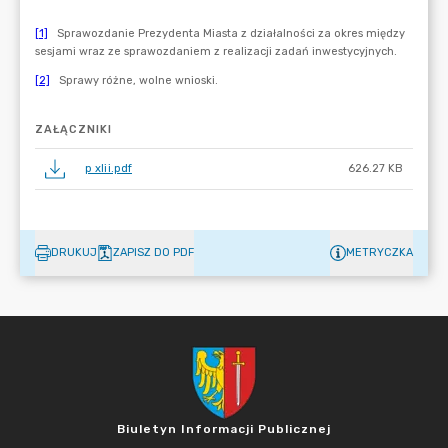
ZAŁĄCZNIKI
p xlii.pdf
626.27 KB
DRUKUJ
ZAPISZ DO PDF
METRYCZKA
Biuletyn Informacji Publicznej