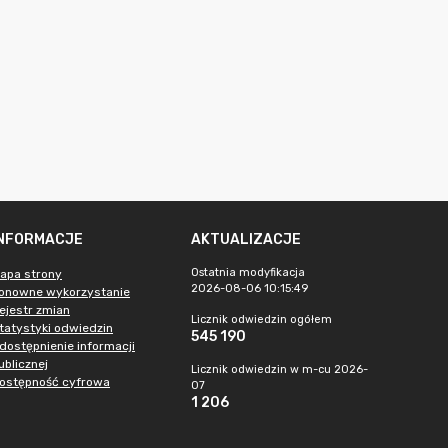
INFORMACJE
AKTUALIZACJE
Ostatnia modyfikacja
apa strony
2026-08-06 10:15:49
onowne wykorzystanie
ejestr zmian
Licznik odwiedzin ogółem
tatystyki odwiedzin
545 190
dostępnienie informacji
ublicznej
Licznik odwiedzin w m-cu 2026-
ostępność cyfrowa
07
1 206