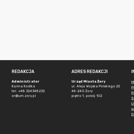
REDAKCJA
ADRES REDAKCJI
Administrator
Urząd Miasta Żory
M
Karina Kostka
ul. Aleja Wojska Polskiego 25
P
tel. +48 324348232
44-240 Żory
R
or@um.zory.pl
piętro 1, pokój 102
S
U
p
D