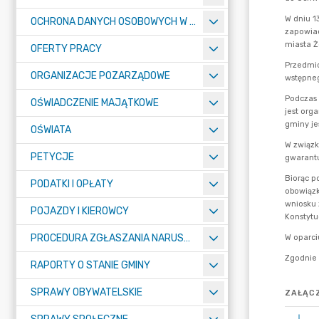
OCHRONA DANYCH OSOBOWYCH W URZĘDZIE MIASTA ŻORY - RODO
OFERTY PRACY
ORGANIZACJE POZARZĄDOWE
OŚWIADCZENIE MAJĄTKOWE
OŚWIATA
PETYCJE
PODATKI I OPŁATY
POJAZDY I KIEROWCY
PROCEDURA ZGŁASZANIA NARUSZEŃ PRAWA
RAPORTY O STANIE GMINY
SPRAWY OBYWATELSKIE
ZAŁĄCZ