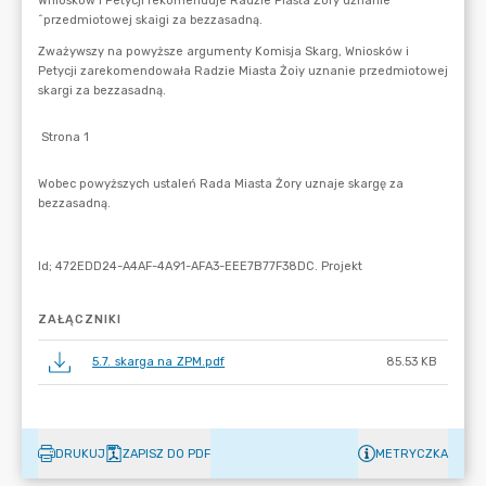
ZAŁĄCZNIKI
5.7. skarga na ZPM.pdf
85.53 KB
DRUKUJ
ZAPISZ DO PDF
METRYCZKA