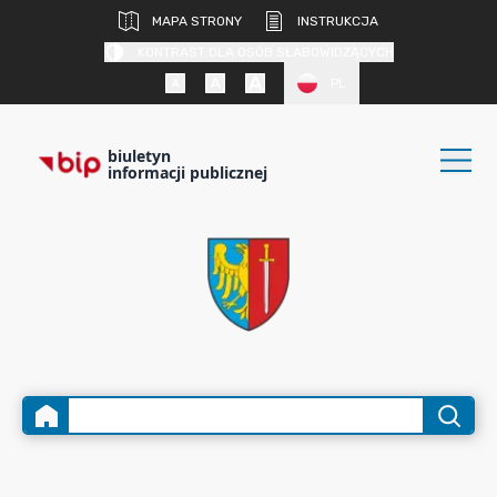
MAPA STRONY
INSTRUKCJA
KONTRAST DLA OSÓB SŁABOWIDZĄCYCH
PL
biuletyn
informacji publicznej