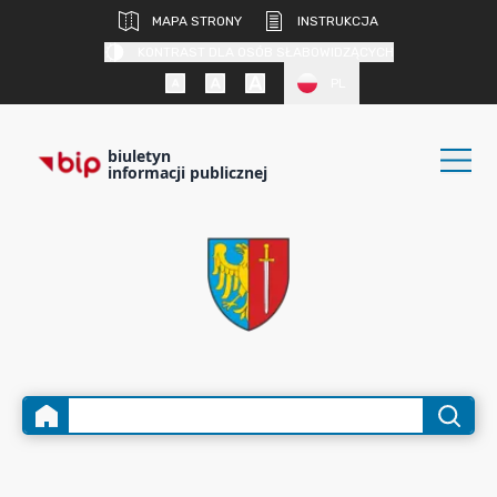
MAPA STRONY
INSTRUKCJA
KONTRAST DLA OSÓB SŁABOWIDZĄCYCH
PL
biuletyn
informacji publicznej