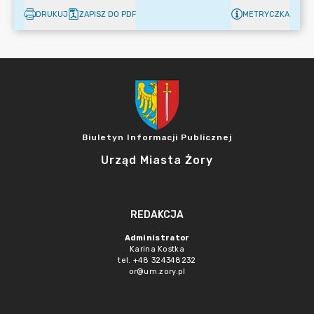
DRUKUJ
ZAPISZ DO PDF
METRYCZKA
Biuletyn Informacji Publicznej
Urząd Miasta Żory
REDAKCJA
Administrator
Karina Kostka
tel. +48 324348232
or@um.zory.pl