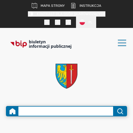
MAPA STRONY
INSTRUKCJA
KONTRAST DLA OSÓB SŁABOWIDZĄCYCH
PL
biuletyn
informacji publicznej