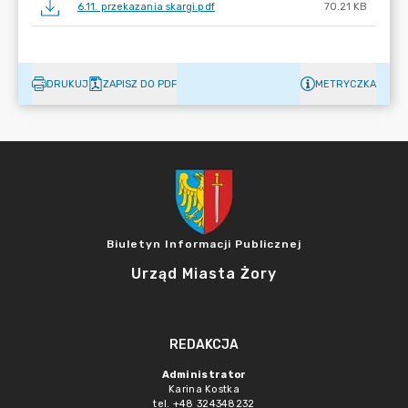
6.11. przekazania skargi.pdf
70.21 KB
DRUKUJ
ZAPISZ DO PDF
METRYCZKA
Biuletyn Informacji Publicznej
Urząd Miasta Żory
REDAKCJA
Administrator
Karina Kostka
tel. +48 324348232