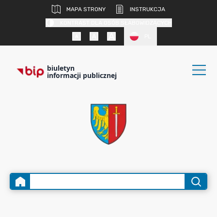
MAPA STRONY
INSTRUKCJA
KONTRAST DLA OSÓB SŁABOWIDZĄCYCH
PL
biuletyn
informacji publicznej