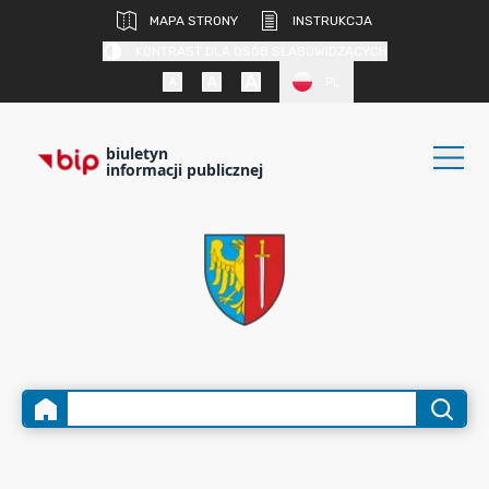
MAPA STRONY
INSTRUKCJA
KONTRAST DLA OSÓB SŁABOWIDZĄCYCH
PL
biuletyn
informacji publicznej