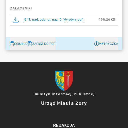
ZAŁĄCZNIKI
8.11. nad. odc. ul. naz. J. Wyrobka.pdf
488.26 KB
DRUKUJ
ZAPISZ DO PDF
METRYCZKA
Biuletyn Informacji Publicznej
Urząd Miasta Żory
REDAKCJA