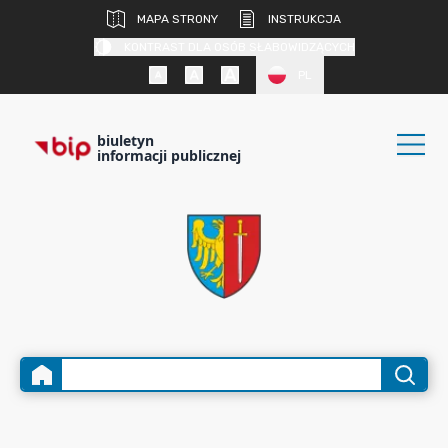
MAPA STRONY
INSTRUKCJA
KONTRAST DLA OSÓB SŁABOWIDZĄCYCH
PL
biuletyn
informacji publicznej