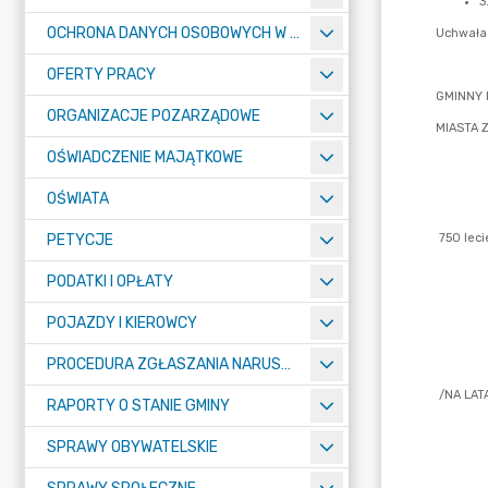
OCHRONA DANYCH OSOBOWYCH W URZĘDZIE MIASTA ŻORY - RODO
OFERTY PRACY
ORGANIZACJE POZARZĄDOWE
OŚWIADCZENIE MAJĄTKOWE
OŚWIATA
PETYCJE
PODATKI I OPŁATY
POJAZDY I KIEROWCY
PROCEDURA ZGŁASZANIA NARUSZEŃ PRAWA
RAPORTY O STANIE GMINY
SPRAWY OBYWATELSKIE