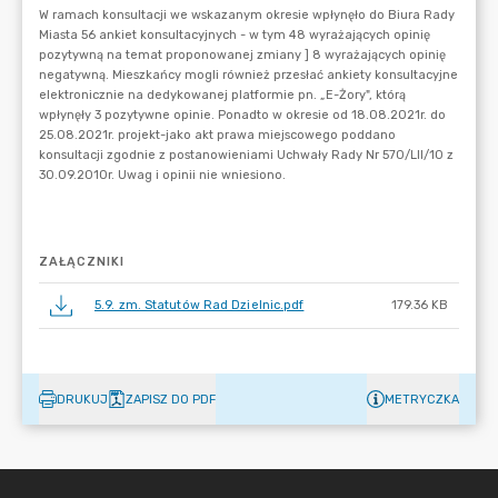
ZAŁĄCZNIKI
5.9. zm. Statutów Rad Dzielnic.pdf
179.36 KB
DRUKUJ
ZAPISZ DO PDF
METRYCZKA