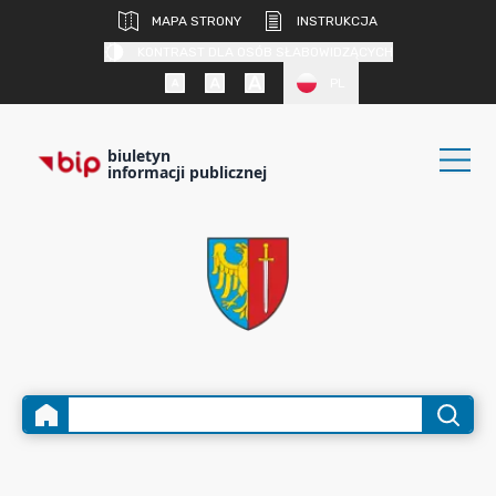
MAPA STRONY
INSTRUKCJA
KONTRAST DLA OSÓB SŁABOWIDZĄCYCH
PL
biuletyn
informacji publicznej