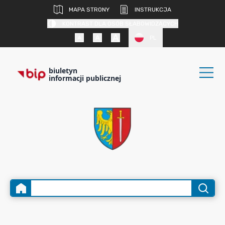
MAPA STRONY
INSTRUKCJA
KONTRAST DLA OSÓB SŁABOWIDZĄCYCH
PL
biuletyn
informacji publicznej