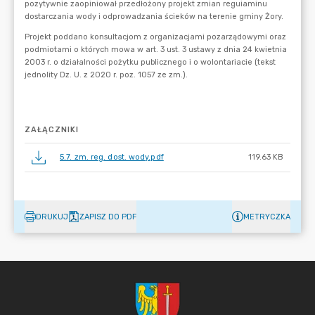
ZAŁĄCZNIKI
5.7. zm. reg. dost. wody.pdf
119.63 KB
DRUKUJ
ZAPISZ DO PDF
METRYCZKA