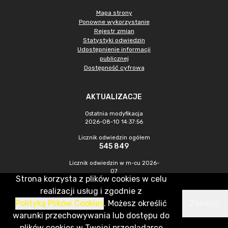
Mapa strony
Ponowne wykorzystanie
Rejestr zmian
Statystyki odwiedzin
Udostępnienie informacji
publicznej
Dostępność cyfrowa
AKTUALIZACJE
Ostatnia modyfikacja
2026-08-10 14:37:56
Licznik odwiedzin ogółem
545 849
Licznik odwiedzin w m-cu 2026-
07
Strona korzysta z plików cookies w celu
1 865
realizacji usług i zgodnie z
Polityką Plików Cookies
. Możesz określić
Zamknij
CMS & Hosting: Nefeni Sp. z o.o.
warunki przechowywania lub dostępu do
plików cookies w Twojej przeglądarce